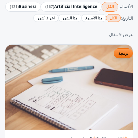
الأقسام:
الكل
Artificial Intelligence
Business
y
)
121
(
)
167
(
التاريخ:
الكل
هذا الأسبوع
هذا الشهر
آخر 3 أشهر
عرض 9 مقال
برمجة