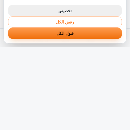
تخصيص
رفض الكل
قبول الكل
الرئيسية
الخدمات
أعمالنا
ابدأ مشروعك
واتساب
شريكك التقني الموثوق في رحلة التحول الرقمي. نبني حلول
برمجية مبتكرة تناسب الشركات بالوطن العربي منذ أكثر من 5
سنوات.