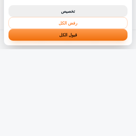
تخصيص
رفض الكل
قبول الكل
الرئيسية
الخدمات
أعمالنا
ابدأ مشروعك
واتساب
شريكك التقني الموثوق في رحلة التحول الرقمي. نبني حلول
برمجية مبتكرة تناسب الشركات بالوطن العربي منذ أكثر من 5
سنوات.