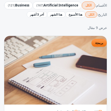
الأقسام:
الكل
Artificial Intelligence
Business
y
)
121
(
)
167
(
التاريخ:
الكل
هذا الأسبوع
هذا الشهر
آخر 3 أشهر
عرض 9 مقال
برمجة