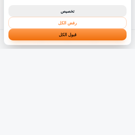
تخصيص
رفض الكل
قبول الكل
الرئيسية
الخدمات
أعمالنا
ابدأ مشروعك
واتساب
شريكك التقني الموثوق في رحلة التحول الرقمي. نبني حلول
برمجية مبتكرة تناسب الشركات بالوطن العربي منذ أكثر من 5
سنوات.