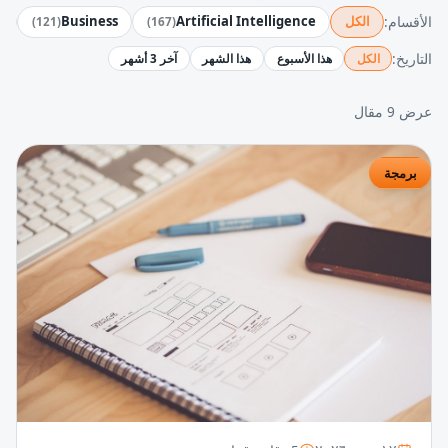
الأقسام:
الكل
Artificial Intelligence
Business
y
)
121
(
)
167
(
التاريخ:
الكل
هذا الأسبوع
هذا الشهر
آخر 3 أشهر
عرض 9 مقال
برمجة