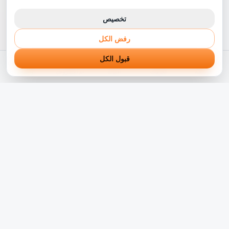
تخصيص
رفض الكل
قبول الكل
الرئيسية
الخدمات
أعمالنا
ابدأ مشروعك
واتساب
شريكك التقني الموثوق في رحلة التحول الرقمي. نبني حلول
برمجية مبتكرة تناسب الشركات بالوطن العربي منذ أكثر من 5
سنوات.