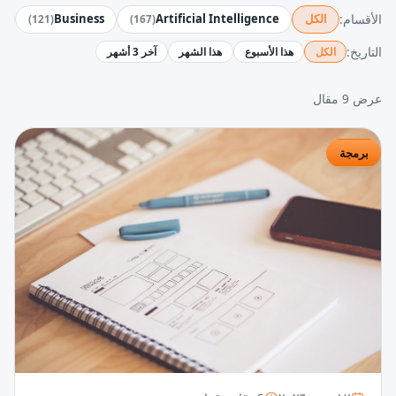
الأقسام:
الكل
Artificial Intelligence
Business
y
)
121
(
)
167
(
التاريخ:
الكل
هذا الأسبوع
هذا الشهر
آخر 3 أشهر
عرض 9 مقال
برمجة