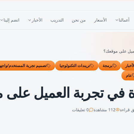
أعمالنا
الأسعار
من نحن
التدريب
الأخبار
انضم إلينا
عميل على موقعك؟
أخبار
برمجة
تريندات التكنولوجيا
تصميم تجربة المستخدم/واجه
عام
ة في تجربة العميل على 
 قراءة
112
مشاهدة
0
تعليقات