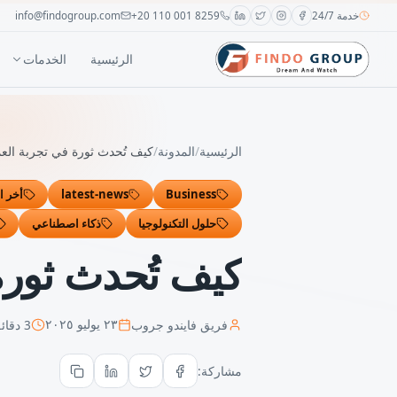
خدمة 24/7
+20 110 001 8259
info@findogroup.com
الرئيسية
الخدمات
الرئيسية
/
المدونة
/
كيف تُحدث ثورة في تجربة ال
Business
latest-news
أخر ال
حلول التكنولوجيا
ذكاء اصطناعي
كيف تُحدث ثور
فريق فايندو جروب
3
دقائق
٢٣ يوليو ٢٠٢٥
مشاركة: