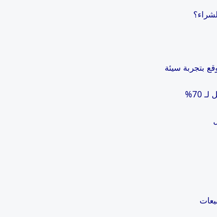
لشراء؟
 70%
ل
يعات