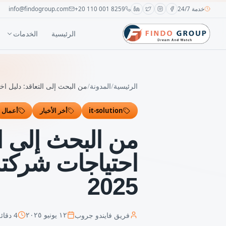
خدمة 24/7
+20 110 001 8259
info@findogroup.com
الرئيسية
الخدمات
الرئيسية
/
المدونة
/
من البحث إلى التعاقد: دليل ا
it-solution
أخر الأخبار
أعمال
من البحث إلى ا
احتياجات شركت
2025
فريق فايندو جروب
4
دقائق
١٢ يونيو ٢٠٢٥