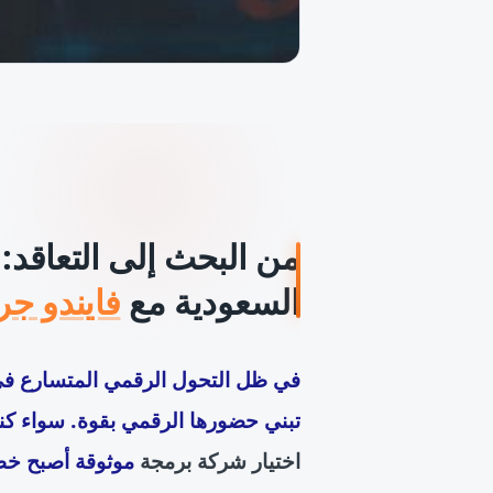
من البحث إلى التعاقد
السعودية مع
فايندو ج
في ظل التحول الرقمي المتسارع في 
تبني حضورها الرقمي بقوة. سواء ك
اختيار شركة برمجة
موثوقة أصبح خط