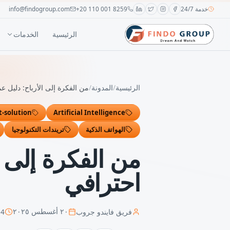
خدمة 24/7
+20 110 001 8259
info@findogroup.com
الرئيسية
الخدمات
الرئيسية
/
المدونة
/
من الفكرة إلى الأرباح: دليل 
t-solution
Artificial Intelligence
الهواتف الذكية
تريندات التكنولوجيا
من الفكرة إلى ا
احترافي
فريق فايندو جروب
4
د
٢٠ أغسطس ٢٠٢٥