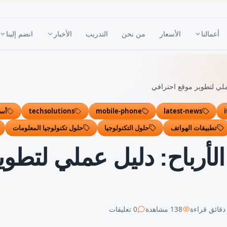
أعمالنا
الأسعار
من نحن
التدريب
الأخبار
انضم إلينا
عملي لتطوير موقع احترافي
i
latest-news
mobile-phone
techsolutions
أسئ
تطبيقات الهواتف
حلول التكنولوجيا
حلول تكنولوجيا المعلومات
لأرباح: دليل عملي لتطوي
قائق قراءة
138
مشاهدة
0
تعليقات