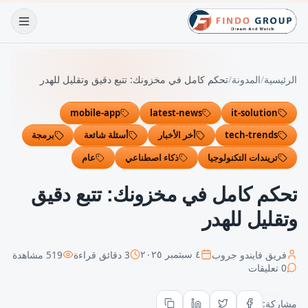
الرئيسية
/
المدونة
/
تحكم كامل في مخزونك: تتبع دقيق وتقليل للهدر
mobile-app
latest-news
it-solution
tech-trends
أخر الأخبار
أسئلة شائعة
برمجة
تريندات التكنولوجيا
ذكاء اصطناعي
عام
تحكم كامل في مخزونك: تتبع دقيق
وتقليل للهدر
فريق فايندو جروب
3
دقائق قراءة
519
مشاهدة
٤ سبتمبر ٢٠٢٥
0
تعليقات
مشاركة: