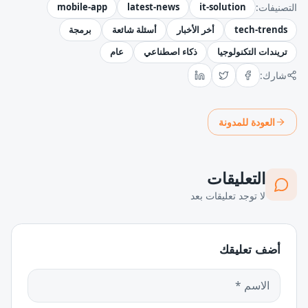
التصنيفات:
it-solution
latest-news
mobile-app
tech-trends
أخر الأخبار
أسئلة شائعة
برمجة
تريندات التكنولوجيا
ذكاء اصطناعي
عام
شارك:
العودة للمدونة
التعليقات
لا توجد تعليقات بعد
أضف تعليقك