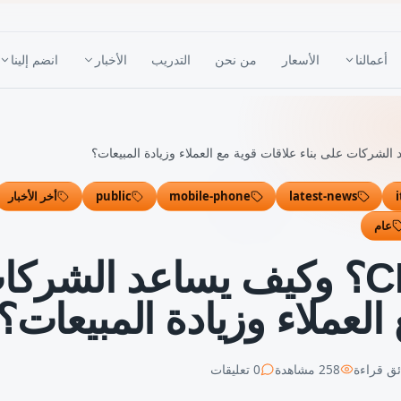
أعمالنا
الأسعار
من نحن
التدريب
الأخبار
انضم إلينا
i
latest-news
mobile-phone
public
أخر الأخبار
عام
ما هو نظام CRM؟ وكيف يساعد ال
العملاء وزيادة المبيعات؟
ق قراءة
258
مشاهدة
0
تعليقات