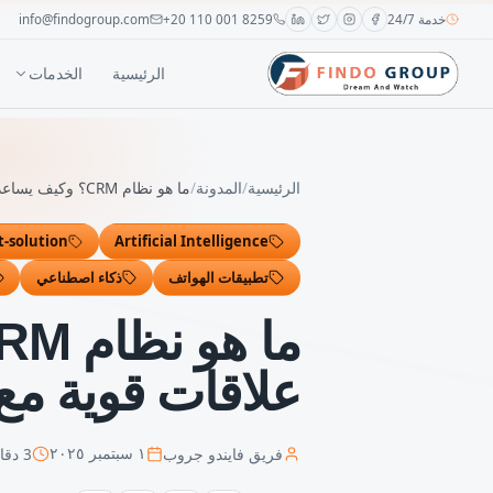
خدمة 24/7
+20 110 001 8259
info@findogroup.com
الرئيسية
الخدمات
الرئيسية
/
المدونة
/
ما هو نظام CRM؟ وكيف يساعد الشركات على بناء علاقات قوية مع العملاء وزيادة المبيعات؟
t-solution
Artificial Intelligence
تطبيقات الهواتف
ذكاء اصطناعي
علاقات قوية مع 
فريق فايندو جروب
3
دقائ
١ سبتمبر ٢٠٢٥