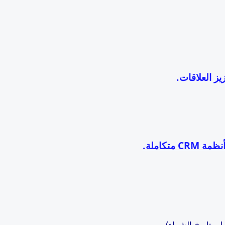
ز العلاقات.
C متكاملة.
ل، تاريخ الشراء).