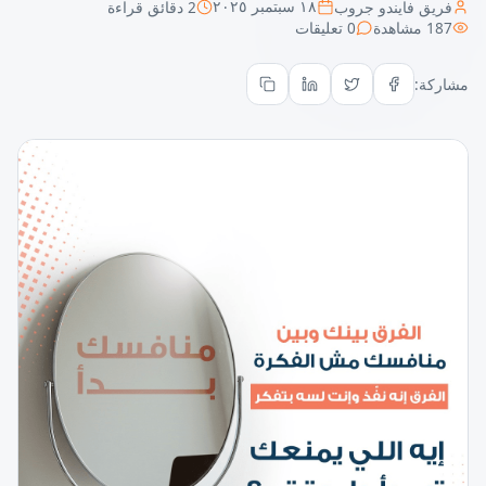
فريق فايندو جروب
2
دقائق قراءة
١٨ سبتمبر ٢٠٢٥
187
مشاهدة
0
تعليقات
مشاركة: