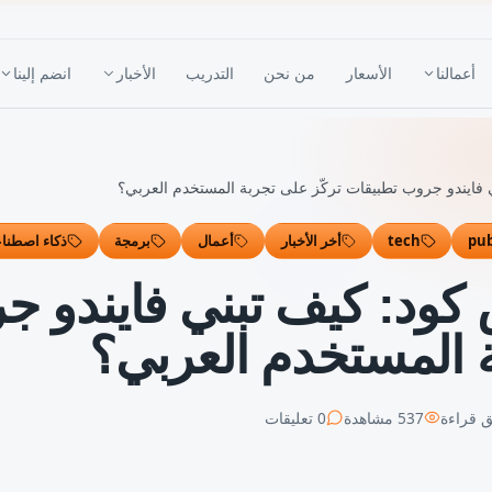
أعمالنا
الأسعار
من نحن
التدريب
الأخبار
انضم إلينا
 فايندو جروب تطبيقات تركّز على تجربة المستخدم العربي؟
pub
tech
أخر الأخبار
أعمال
برمجة
ذكاء اصطنا
كود: كيف تبني فايندو 
ة المستخدم العربي؟
 قراءة
537
مشاهدة
0
تعليقات