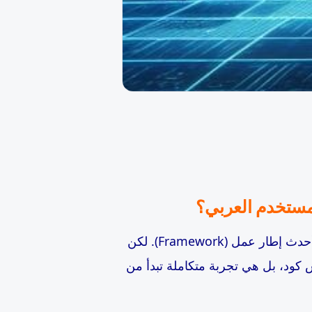
لمستخدم العربي؟
في عالم التقنية المتسارع، كثير من الشركات تظن أن النجاح يكمن في كتابة كود نظيف أو استخدام أحدث إطار عمل (Framework). لكن
 كود، بل هي تجربة متكاملة تبدأ من