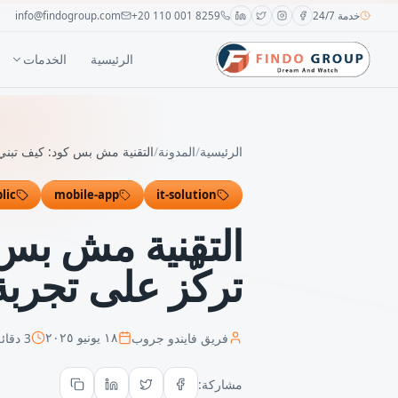
خدمة 24/7
+20 110 001 8259
info@findogroup.com
الرئيسية
الخدمات
الرئيسية
/
المدونة
/
التقنية مش بس كود: كيف تبني
lic
mobile-app
it-solution
التقنية مش بس 
تركّز على تجرب
فريق فايندو جروب
3
دقائق
١٨ يونيو ٢٠٢٥
مشاركة: