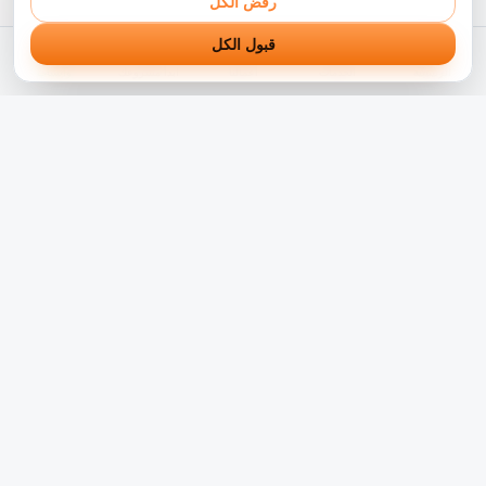
رفض الكل
قبول الكل
الرئيسية
الخدمات
أعمالنا
ابدأ مشروعك
واتساب
شريكك التقني الموثوق في رحلة التحول الرقمي. نبني حلول
برمجية مبتكرة تناسب الشركات بالوطن العربي منذ أكثر من 5
سنوات.
النشرة البريدية