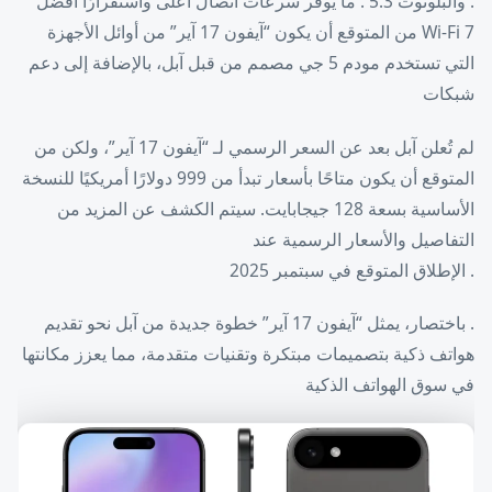
. والبلوتوث 5.3 . ما يوفر سرعات اتصال أعلى واستقرارًا أفضل
Wi-Fi 7 من المتوقع أن يكون “آيفون 17 آير” من أوائل الأجهزة
التي تستخدم مودم 5 جي مصمم من قبل آبل، بالإضافة إلى دعم
شبكات
لم تُعلن آبل بعد عن السعر الرسمي لـ “آيفون 17 آير”، ولكن من
المتوقع أن يكون متاحًا بأسعار تبدأ من 999 دولارًا أمريكيًا للنسخة
الأساسية بسعة 128 جيجابايت. سيتم الكشف عن المزيد من
التفاصيل والأسعار الرسمية عند
. الإطلاق المتوقع في سبتمبر 2025
. باختصار، يمثل “آيفون 17 آير” خطوة جديدة من آبل نحو تقديم
هواتف ذكية بتصميمات مبتكرة وتقنيات متقدمة، مما يعزز مكانتها
في سوق الهواتف الذكية