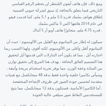
ومع ذلك، فإن هاتف آيفون المُنتظر لن يحطم الرقم القياسي
التاريخي فيما يتعلق بالنحافة، إذ سبق لشركة جيوني الصينية
إطلاق هواتف بسُمك قدره 5.5 ملم و 5.1 ملم، كما قدمت فيفو
في عام 2014 هاتفها اكس 5 ماكس بسُمك
. قدره 4.75 ملم، متجاوزًا هاتف أوبو أر 5 آنذاك
سيكون له إطار من التيتانيوم مع القليل من الألومنيوم ؛ حيث أن
التيتانيوم أثقل وأغلى من الألومنيوم، لكنه أقوى، ولهذا السبب ربما
اختارته أبل ، مما قد يكون أحد التنازلات التي قدمتها آبل لتحقيق
هذا التصميم الفائق النحافة ، يهدف هذا المزيج إلى تحقيق توازن
بين المتانة وخفة الوزن، مما يوفر تجربة استخدام مريحة وأنيقة ،
وسيأتي بكاميرا خلفية واحدة فقط بدقة 48 ميجابكسل مع تقنيات
متقدمة لتحسين جودة الصور في ظروف الإضاءة المنخفضة
. أما الكاميرا الأمامية، فستكون بدقة 12 ميجابكسل، مما يتيح
للمستخدمين التقاط صور سيلفي عالية الجودة