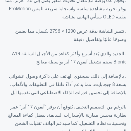
. بحجم 6.6 بوصة مع معدل تحديث متغير يصل إلى 120 هرتز، مما
يوفر تجربة مشاهدة سلسة واستجابة سريعة للمس ProMotion
بتقنية OLED سيأتي الهاتف بشاشة
. تتميز الشاشة بدقة عرض 1290 × 2796 بكسل، مما يضمن
وضوحًا عاليًا وتفاصيل دقيقة
. الجديد والذي يُعد أسرع وأكثر كفاءة من الأجيال السابقة A19
Bionic سيتم تشغيل آيفون 17 آير بواسطة معالج
. بالإضافة إلى ذلك، سيحتوي الهاتف على ذاكرة وصول عشوائي
بسعة 8 جيجابايت، مما يدعم أداءً فائقًا في التطبيقات والألعاب،
بالإضافة إلى تحسين قدرات الذكاء الاصطناعي التي تقدمها آبل
بالرغم من التصميم النحيف، يُتوقع أن يوفر “آيفون 17 آير” عمر
بطارية محسن مقارنة بالإصدارات السابقة، بفضل كفاءة المعالج
وتحسينات نظام التشغيل. كما سيدعم الهاتف تقنيات الشحن